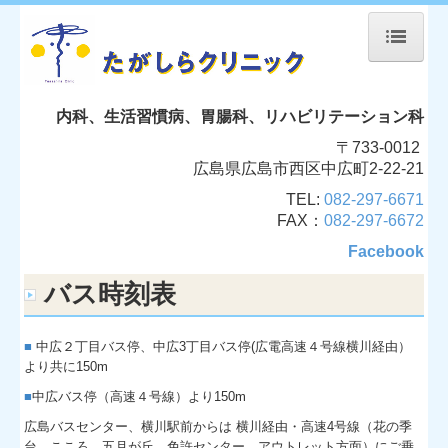
たがしらクリニック
内科、生活習慣病、胃腸科、リハビリテーション科
当院について
〒733-0012
広島県広島市西区中広町2-22-21
機器紹介
TEL:
082-297-6671
FAX：
082-297-6672
院長紹介
Facebook
内視鏡
バス時刻表
リハビリテーション
■
中広２丁目バス停、中広
3
丁目バス停
(
広電高速４号線横川経由）
より共に
150m
交通案内
■
中広バス停（高速４号線）より
150m
バス時刻表
広島バスセンター、横川駅前からは 横川経由・高速4号線（花の季
台、こころ、五月が丘、免許センター、アウトレット方面）
にご乗