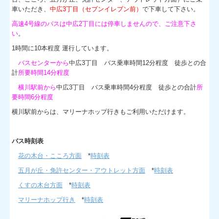
個人情報保護方針
車いただき、
中広3丁目（セブンイレブン前）
で下車して下さい。
高速4号線のバスは中広2丁目には停車しませんので、ご注意下さ
私費 一覧
い
。
1時間に10本程度 運行しています。
公的検診
バスセンターから
中広3丁目 バス乗車時間12分程度 徒歩との合
風疹検診
計
所要時間14分程度
横川駅前から
中広3丁目 バス乗車時間4分程度 徒歩との合計
所
問診票、説明書
要時間6分程度
横川駅前からは、マリーナホップ行きもご利用いただけます。
お知らせ
リンク
バス時刻表
花の木台・こころ方面
*
時刻表
五月が丘・免許センター・アウトレット方面
*
時刻表
くすの木台方面
*
時刻表
マリーナホップ行き
*
時刻表