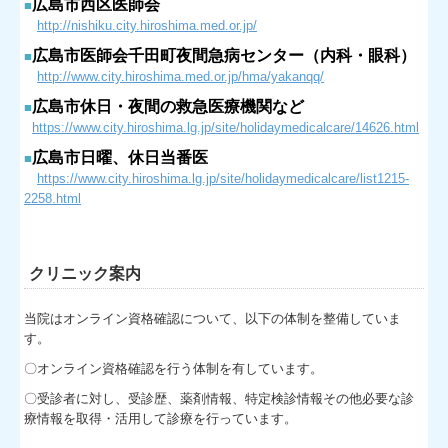
広島市西区医師会
■
個人情報保護方針
http://nishiku.city.hiroshima.med.or.jp/
私費 一覧
広島市医師会千田町夜間急病センター（内科・眼科）
■
http://www.city.hiroshima.med.or.jp/hma/yakanqq/
公的検診
広島市休日・夜間の救急医療機関など
■
https://www.city.hiroshima.lg.jp/site/holidaymedicalcare/14626.html
風疹検診
広島市日曜、休日当番医
■
https://www.city.hiroshima.lg.jp/site/holidaymedicalcare/list1215-
問診票、説明書
2258.html
お知らせ
クリニック案内
リンク
当院はオンライン資格確認について、以下の体制を整備していま
す。
〇オンライン資格確認を行う体制を有しています。
〇受診者に対し、受診歴、薬剤情報、特定検診情報その他必要な診
療情報を取得・活用して診療を行っています。